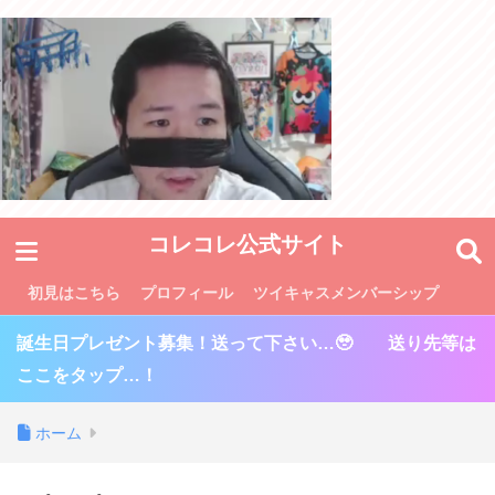
コレコレ公式サイト
初見はこちら
プロフィール
ツイキャスメンバーシップ
誕生日プレゼント募集！送って下さい…🥹 送り先等は
ここをタップ…！
ホーム