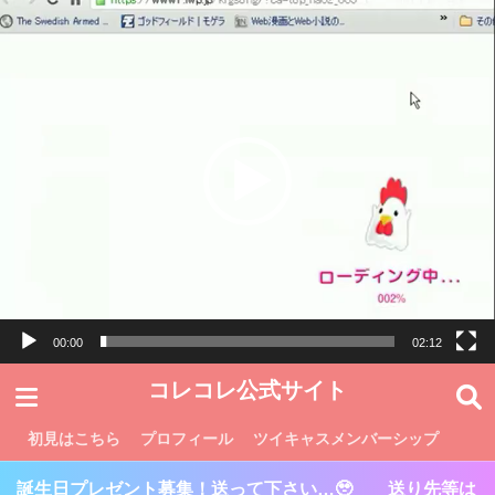
動
画
プ
レ
ー
ヤ
ー
00:00
02:12
コレコレ公式サイト
初見はこちら
プロフィール
ツイキャスメンバーシップ
誕生日プレゼント募集！送って下さい…🥹 送り先等は