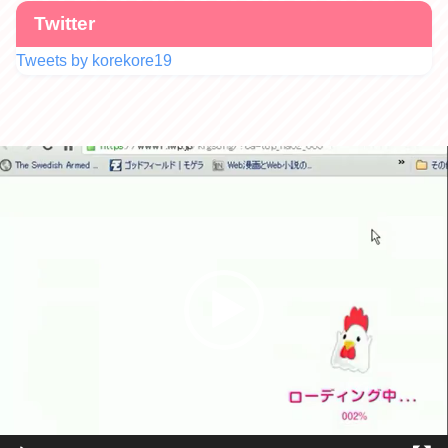
Twitter
Tweets by korekore19
動
画
プ
レ
ー
ヤ
ー