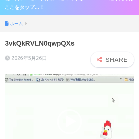
ここをタップ…！
ホーム
3vkQkRVLN0qwpQXs
2026年5月26日
動
画
プ
レ
ー
ヤ
ー