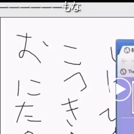
動
画
プ
レ
ー
ヤ
ー