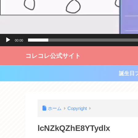
00:00
コレコレ公式サイト
誕生日
ホーム
Copyright
lcNZkQZhE8YTydlx