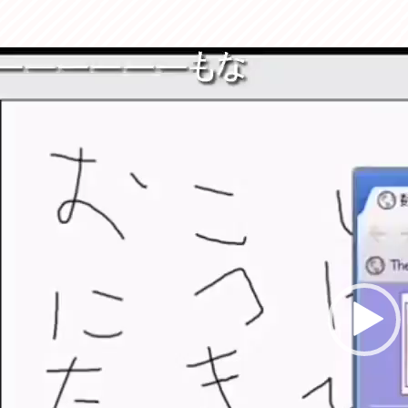
動
画
プ
レ
ー
ヤ
ー