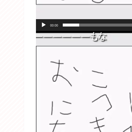
00:00
動
画
プ
レ
ー
ヤ
ー