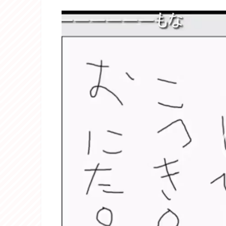
動
画
プ
レ
ー
ヤ
ー