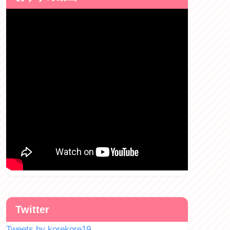
Twitter
Tweets by korekore19