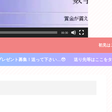
00:30
初見は
プレゼント募集！送って下さい…🥹 送り先等はここをタ