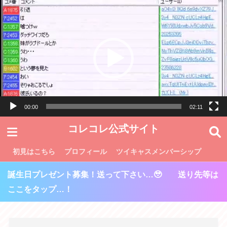
動
画
プ
レ
ー
ヤ
ー
00:00
02:11
コレコレ公式サイト
初見はこちら
プロフィール
ツイキャスメンバーシップ
誕生日プレゼント募集！送って下さい…🥹 送り先等は
ここをタップ…！