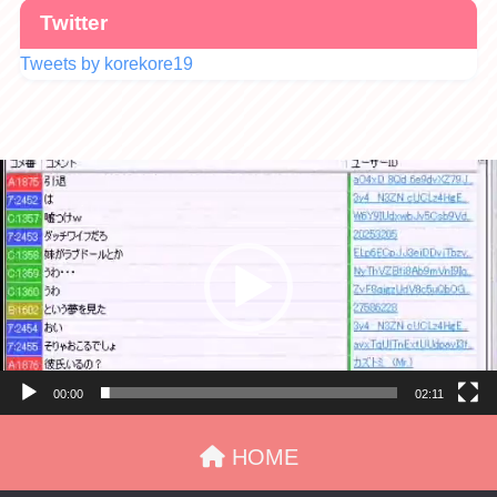
Twitter
Tweets by korekore19
動
画
プ
レ
ー
ヤ
ー
00:00
02:11
HOME