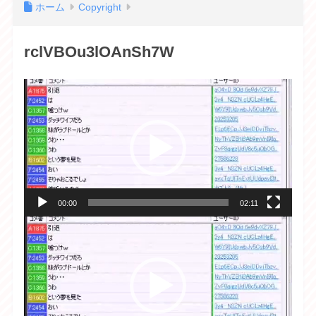
ホーム
Copyright
rclVBOu3lOAnSh7W
動
画
プ
レ
ー
ヤ
00:00
02:11
ー
動
画
プ
レ
ー