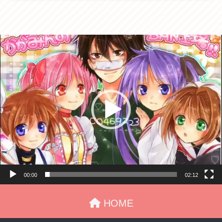
動
画
プ
レ
ー
ヤ
ー
00:00
02:12
HOME