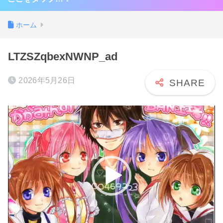
ホーム
LTZSZqbexNWNP_ad
2026年5月26日
動
画
プ
レ
ー
ヤ
ー