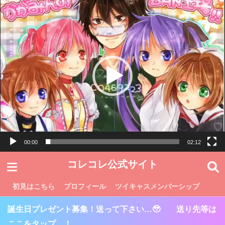
動
画
プ
レ
ー
ヤ
ー
00:00
02:12
コレコレ公式サイト
初見はこちら
プロフィール
ツイキャスメンバーシップ
誕生日プレゼント募集！送って下さい…🥹 送り先等は
ここをタップ…！