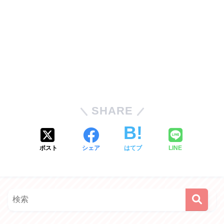
SHARE
ポスト
シェア
はてブ
LINE