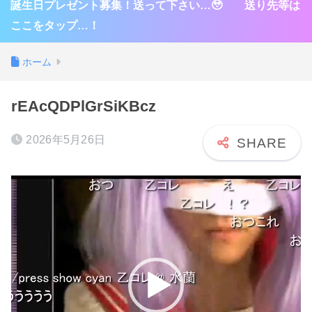
誕生日プレゼント募集！送って下さい…🥹 送り先等は
ここをタップ…！
ホーム
rEAcQDPlGrSiKBcz
2026年5月26日
動
画
プ
レ
ー
ヤ
ー