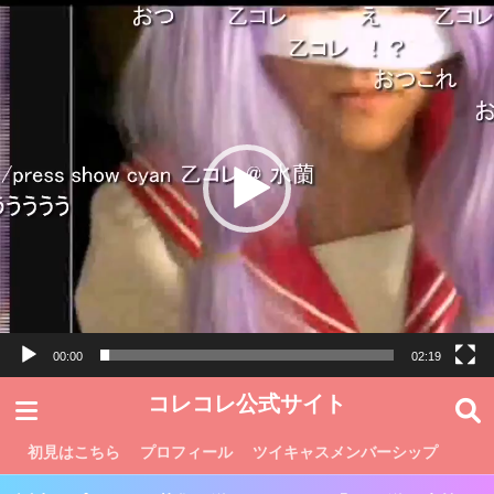
動
画
プ
レ
ー
ヤ
ー
00:00
02:19
コレコレ公式サイト
初見はこちら
プロフィール
ツイキャスメンバーシップ