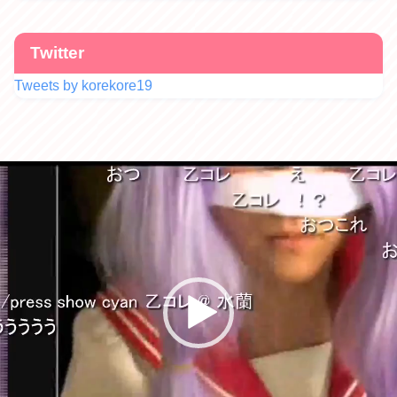
Twitter
Tweets by korekore19
動
画
プ
レ
ー
ヤ
ー