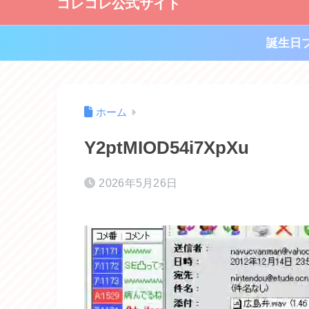
コレコレ公式サイト
誕生日
ホーム
Y2ptMIOD54i7XpXu
2026年5月26日
動
画
プ
レ