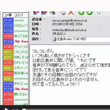
動
画
プ
レ
ー
ヤ
ー