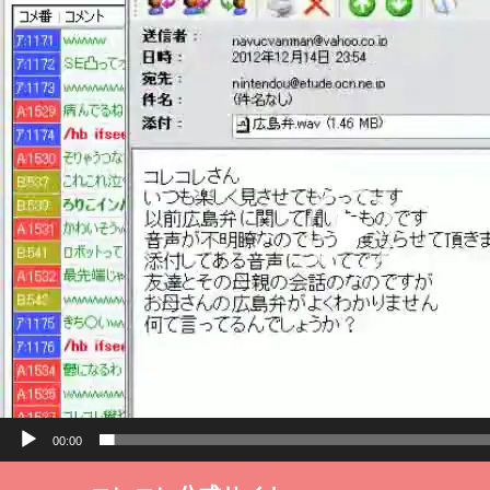
動
画
プ
レ
ー
ヤ
ー
00:00