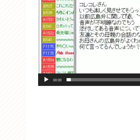
ヤ
ー
00:00