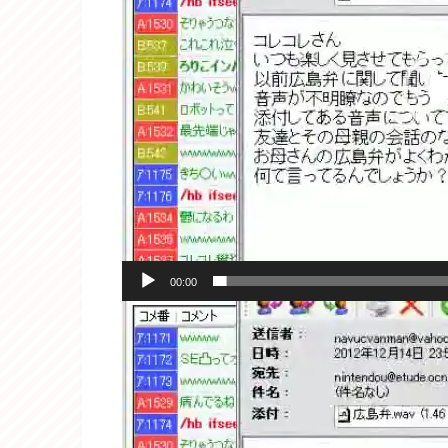
ー
ヤ
ー
00:00
動
画
プ
レ
ー