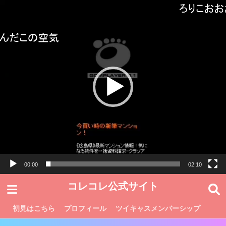
動
画
プ
レ
ー
ヤ
ー
00:00
02:10
コレコレ公式サイト
初見はこちら
プロフィール
ツイキャスメンバーシップ