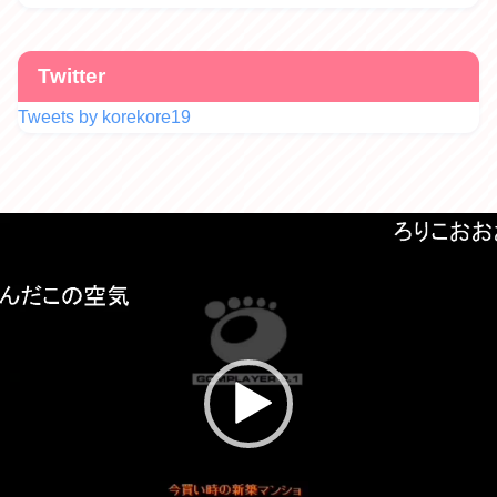
Twitter
Tweets by korekore19
動
画
プ
レ
ー
ヤ
ー