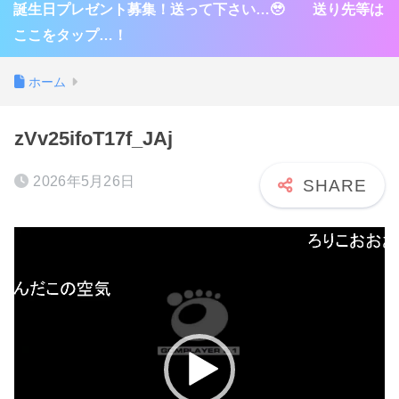
誕生日プレゼント募集！送って下さい…🥹 送り先等は
ここをタップ…！
ホーム
zVv25ifoT17f_JAj
2026年5月26日
動
画
プ
レ
ー
ヤ
ー