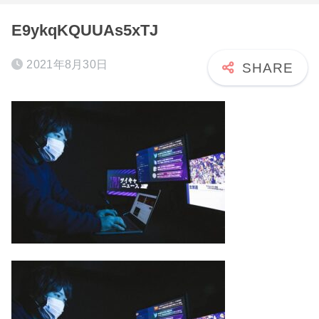
E9ykqKQUUAs5xTJ
2021年8月30日