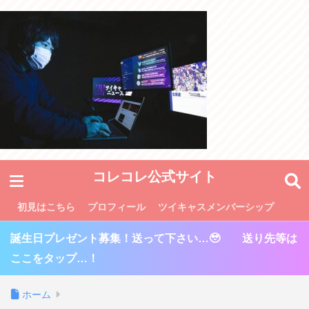
コレコレ公式サイト
初見はこちら
プロフィール
ツイキャスメンバーシップ
誕生日プレゼント募集！送って下さい…🥹 送り先等は
ここをタップ…！
ホーム