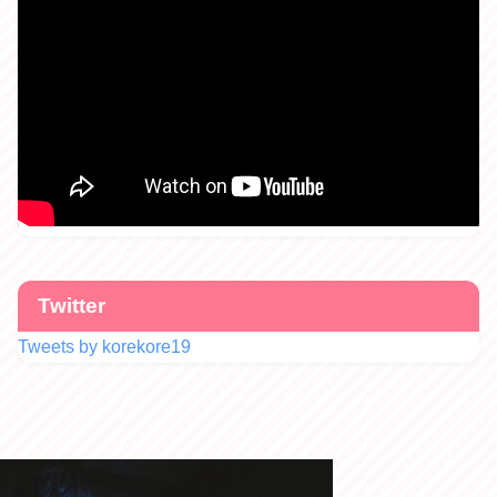
Twitter
Tweets by korekore19