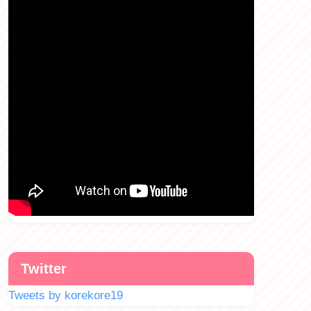
Twitter
Tweets by korekore19